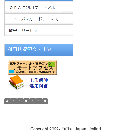
4
8
8
8
8
8
8
Copyright 2022- Fujitsu Japan Limited