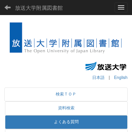
放送大学附属図書館
Toggl
日本語
|
English
検索ＴＯＰ
資料検索
よくある質問