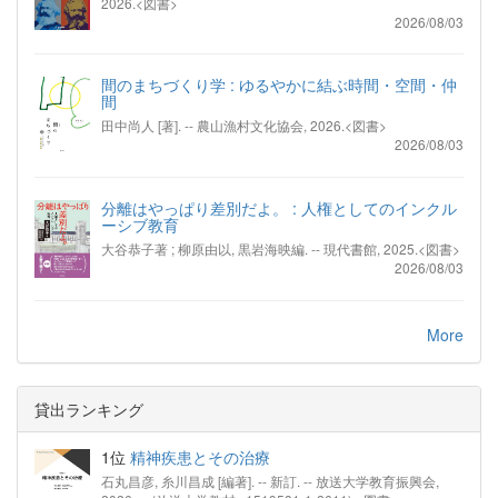
2026.<図書>
2026/08/03
間のまちづくり学 : ゆるやかに結ぶ時間・空間・仲
間
田中尚人 [著]. -- 農山漁村文化協会, 2026.<図書>
2026/08/03
分離はやっぱり差別だよ。 : 人権としてのインクル
ーシブ教育
大谷恭子著 ; 柳原由以, 黒岩海映編. -- 現代書館, 2025.<図書>
2026/08/03
More
貸出ランキング
1位
精神疾患とその治療
石丸昌彦, 糸川昌成 [編著]. -- 新訂. -- 放送大学教育振興会,