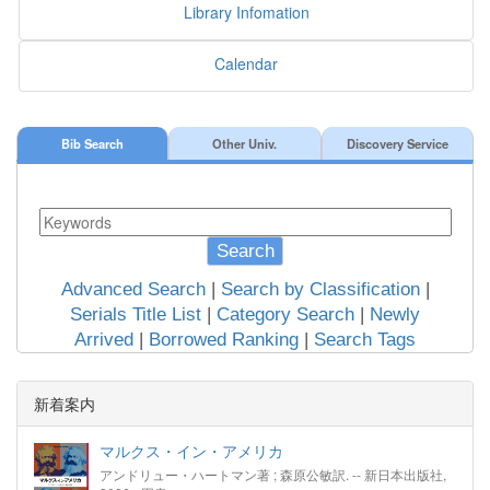
Library Infomation
Calendar
Bib Search
Other Univ.
Discovery Service
Search
Advanced Search
|
Search by Classification
|
Serials Title List
|
Category Search
|
Newly
Arrived
|
Borrowed Ranking
|
Search Tags
新着案内
マルクス・イン・アメリカ
アンドリュー・ハートマン著 ; 森原公敏訳. -- 新日本出版社,