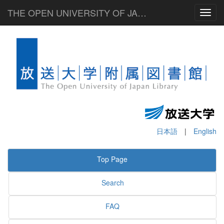
THE OPEN UNIVERSITY OF JAPAN LIBRARY
Toggl
日本語
|
English
Top Page
Search
FAQ