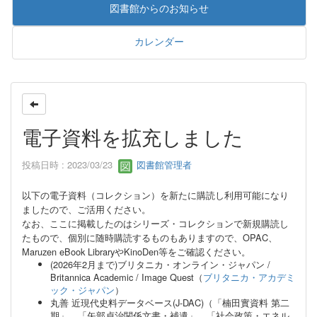
図書館からのお知らせ
カレンダー
電子資料を拡充しました
投稿日時 : 2023/03/23
図書館管理者
以下の電子資料（コレクション）を新たに購読し利用可能になり
ましたので、ご活用ください。
なお、ここに掲載したのはシリーズ・コレクションで新規購読し
たもので、個別に随時購読するものもありますので、OPAC、
Maruzen eBook LibraryやKinoDen等をご確認ください。
(2026年2月まで)ブリタニカ・オンライン・ジャパン /
Britannica Academic / Image Quest（
ブリタニカ・アカデミ
ック・ジャパン
）
丸善 近現代史料データベース(J-DAC)（「楠田實資料 第二
期」、「矢部貞治関係文書・補遺」、「社会政策・エネル