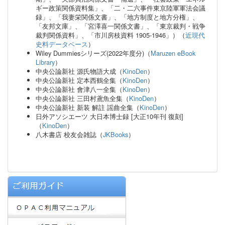
ギー政策関係資料集」、「二・二六事件東京陸軍軍法会議
録」、「我妻栄関係文書」、「地方制度と地方分権」、
「友邦文庫」、「宮澤喜一関係文書」、「東京裁判・戦争
裁判関係資料」、「市川房枝資料 1905-1946」）（
近現代
史料データベース
）
Wiley Dummiesシリーズ(2022年度分)（
Maruzen eBook
Library
）
中央公論新社 源氏物語大成
（
KinoDen
）
中央公論新社 定本西鶴全集（
KinoDen
）
中央公論新社 會津八一全集（
KinoDen
）
中央公論新社 三田村鳶魚全集（
KinoDen
）
中央公論新社 新装 解註 謡曲全集（
KinoDen
）
日外アソシエーツ 大日本博士録 [大正10年刊 復刻]
（
KinoDen
）
八木書店 校友会雑誌（
JKBooks
）