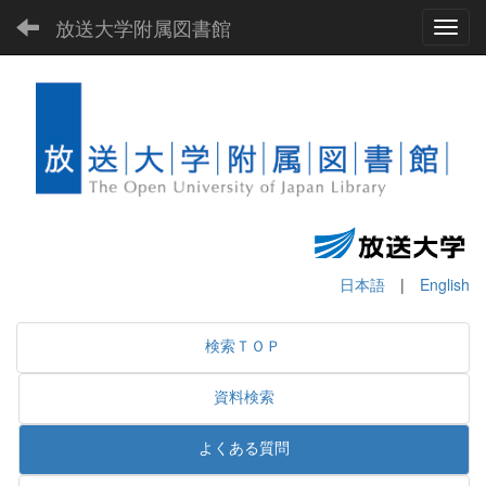
放送大学附属図書館
Toggl
日本語
|
English
検索ＴＯＰ
資料検索
よくある質問