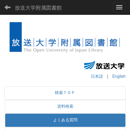
放送大学附属図書館
Toggl
日本語
|
English
検索ＴＯＰ
資料検索
よくある質問