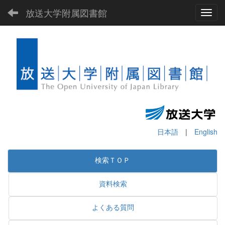
放送大学附属図書館
Toggl
日本語
|
English
検索ＴＯＰ
資料検索
よくある質問