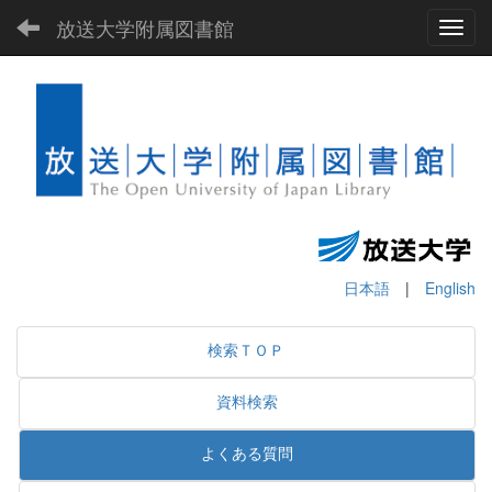
放送大学附属図書館
Toggl
日本語
|
English
検索ＴＯＰ
資料検索
よくある質問