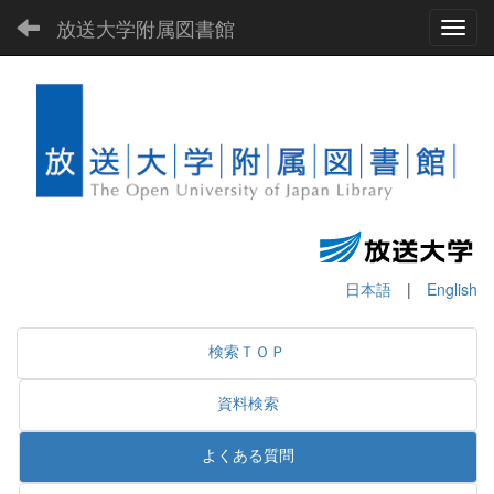
放送大学附属図書館
Toggl
日本語
|
English
検索ＴＯＰ
資料検索
よくある質問