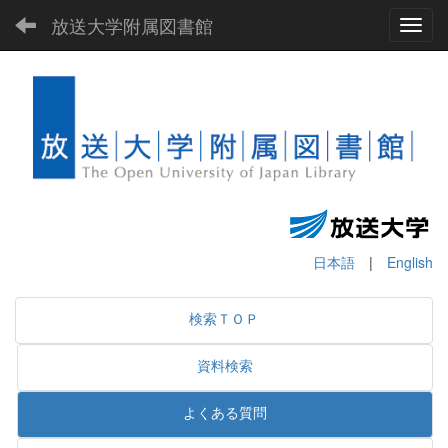
放送大学附属図書館
Toggl
日本語
|
English
検索ＴＯＰ
資料検索
よくある質問