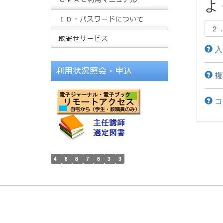
よ
２
入
複
コ
4
8
8
7
6
3
3