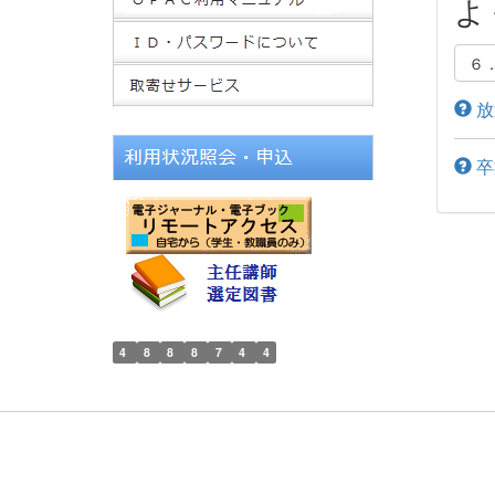
よ
６
放
卒
4
8
8
8
7
4
4