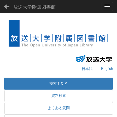
放送大学附属図書館
Toggl
日本語
|
English
検索ＴＯＰ
資料検索
よくある質問