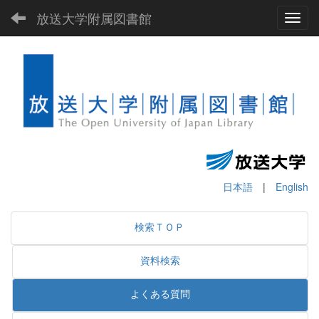
放送大学附属図書館
Toggl
日本語
|
English
検索ＴＯＰ
資料検索
よくある質問