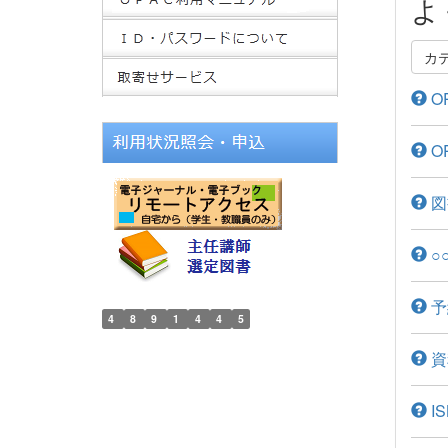
よ
カ
O
O
図
○
予
4
8
9
1
4
4
5
資
I