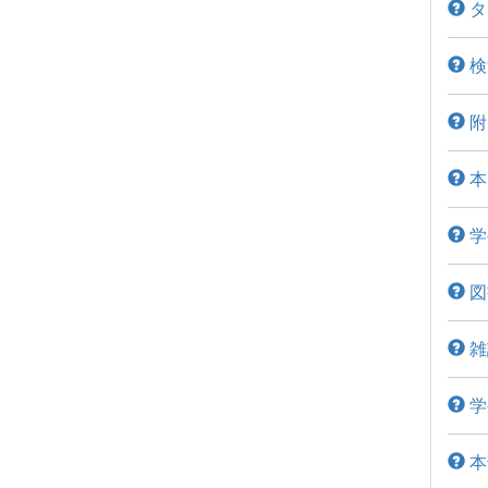
タ
検
附
本
学
図
雑
学
本