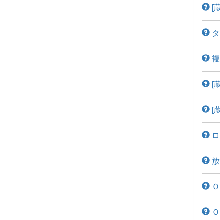
[
タ
複
[
[
ロ
放
Ｏ
Ｏ