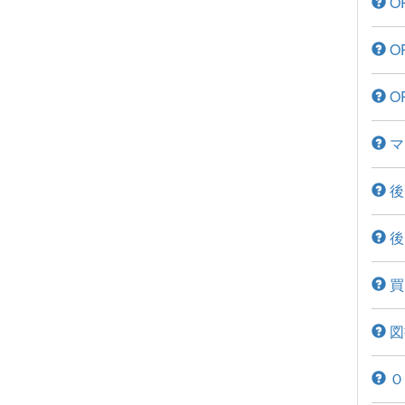
O
O
O
マ
後
後
買
図
Ｏ