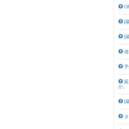
O
[
[
借
予
延
か。
[
タ