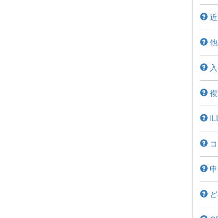
近
他
入
複
I
コ
申
ど