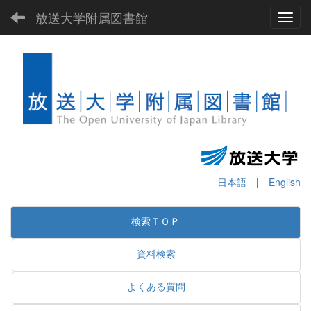
放送大学附属図書館
Toggl
日本語
|
English
検索ＴＯＰ
資料検索
よくある質問