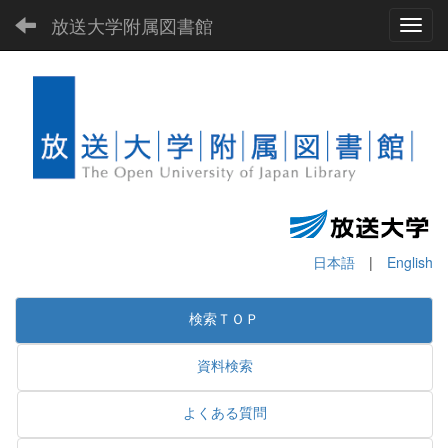
放送大学附属図書館
Toggl
日本語
|
English
検索ＴＯＰ
資料検索
よくある質問