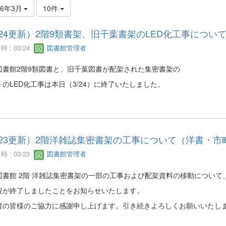
26年3月
10件
/24更新）2階9類書架、旧千葉書架のLED化工事につい
 : 03/24
図書館管理者
図書館2階9類図書と、旧千葉図書が配架された集密書架の
トのLED化工事は本日（3/24）に終了いたしました。
/23更新）2階洋雑誌集密書架の工事について（洋書・
 : 03/23
図書館管理者
図書館 2階 洋雑誌集密書架の一部の工事および配架資料の移動について
程が終了しましたことをお知らせいたします。
者の皆様のご協力に感謝申し上げます。引き続きよろしくお願いいたし