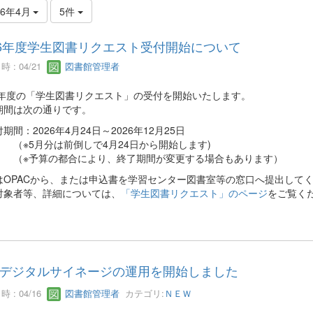
26年4月
5件
26年度学生図書リクエスト受付開始について
 : 04/21
図書館管理者
26年度の「学生図書リクエスト」の受付を開始いたします。
期間は次の通りです。
間：2026年4月24日～2026年12月25日
5月分は前倒しで4月24日から開始します)
予算の都合により、終了期間が変更する場合もあります）
はOPACから、または申込書を学習センター図書室等の窓口へ提出して
対象者等、詳細については、
「学生図書リクエスト」のページ
をご覧く
デジタルサイネージの運用を開始しました
 : 04/16
図書館管理者
カテゴリ:
ＮＥＷ